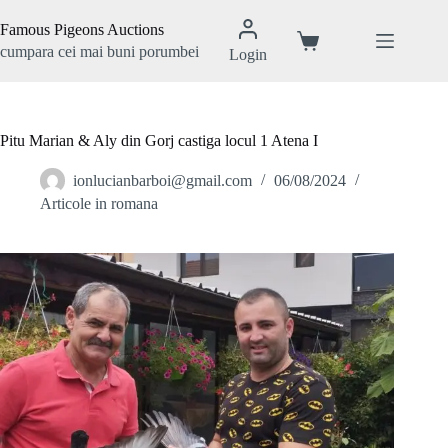
Sari
la
Famous Pigeons Auctions
conținut
Coș
cumpara cei mai buni porumbei
Login
de
cumpărături
Pitu Marian & Aly din Gorj castiga locul 1 Atena I
ionlucianbarboi@gmail.com
06/08/2024
Articole in romana