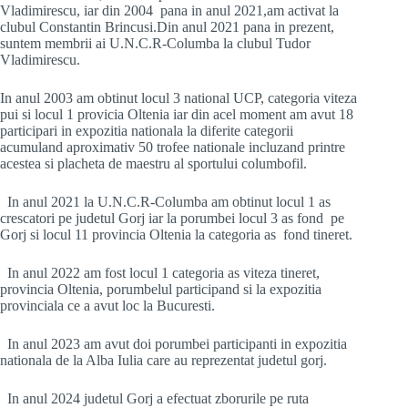
Vladimirescu, iar din 2004 pana in anul 2021,am activat la
clubul Constantin Brincusi.Din anul 2021 pana in prezent,
suntem membrii ai U.N.C.R-Columba la clubul Tudor
Vladimirescu.
In anul 2003 am obtinut locul 3 national UCP, categoria viteza
pui si locul 1 provicia Oltenia iar din acel moment am avut 18
participari in expozitia nationala la diferite categorii
acumuland aproximativ 50 trofee nationale incluzand printre
acestea si placheta de maestru al sportului columbofil.
In anul 2021 la U.N.C.R-Columba am obtinut locul 1 as
crescatori pe judetul Gorj iar la porumbei locul 3 as fond pe
Gorj si locul 11 provincia Oltenia la categoria as fond tineret.
In anul 2022 am fost locul 1 categoria as viteza tineret,
provincia Oltenia, porumbelul participand si la expozitia
provinciala ce a avut loc la Bucuresti.
In anul 2023 am avut doi porumbei participanti in expozitia
nationala de la Alba Iulia care au reprezentat judetul gorj.
In anul 2024 judetul Gorj a efectuat zborurile pe ruta