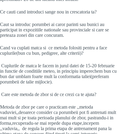
Ce cauti cand introduci sange nou in crescatoria ta?
Caut sa introduc porumbei ai caror parinti sau bunici au
participat in expozitiile nationale sau provinciale si care se
preteaza zonei din care concuram.
Cand va cuplati matca si ce metoda folositi pentru a face
cuplurile(bun cu bun, pedigree, alte criterii)?
Cuplurile de matca le facem in jurul datei de 15-20 februarie
in functie de conditiile meteo, in principiu imperechem bun cu
bun dar umblam foarte mult la conformatia taliei(preferam
porumbeii de talie mijlocie).
Care este metoda de zbor si de ce crezi ca te ajuta?
Metoda de zbor pe care o practicam este ,,metoda
vaduviei,,deoarece consider ca porumbeii pot fi antrenati mult
mai mult si pe toata perioada planului de zbor, pastrandu-i in
forma,recuperadu-se mai repede dupa etape,incepem
,,vaduvia,, de regula la prima etapa de antrenament pana la
ultima etapa de concurs fiind tinuti la semi-intuneric.