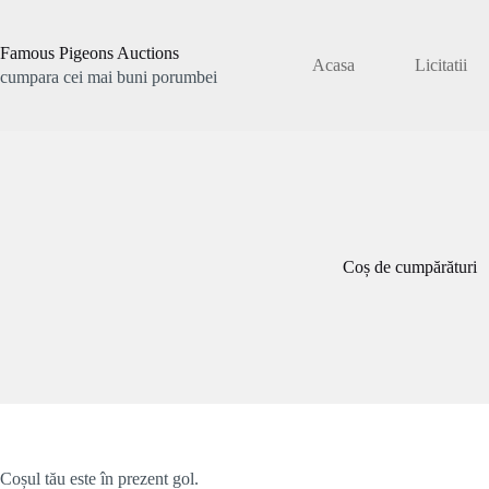
Sari
la
conținut
Famous Pigeons Auctions
Acasa
Licitatii
cumpara cei mai buni porumbei
Coș de cumpărături
Coșul tău este în prezent gol.