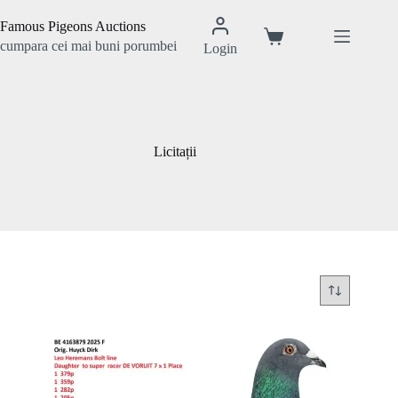
Sari
la
Famous Pigeons Auctions
conținut
Coș
cumpara cei mai buni porumbei
Login
de
cumpărături
Licitații