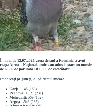
În data de 12.07.2025, zona de sud a României a avut
etapa Atena – Național, unde s-au adus la start un număr
de 6.856 de porumbei și 1.080 de crescători!
Îmbarcați pe județe, după cum urmează:
Gorj:
1.145 (163)
Prahova:
1.121 (231)
Mehedinți:
569 (102)
Argeș:
1.543 (233)
Dâmbovița:
670 (75)