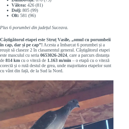
Vâlcea:
426 (81)
Dolj:
805 (99)
Olt:
581 (96)
Plus 6 porumbei din județul Suceava.
Câștigătorul etapei este Struț Vasile, „omul cu porumbeii
în cap, dar și pe cap”!
Acesta a îmbarcat 6 porumbei și a
reușit să claseze 2 în clasamentul general. Câștigătorul etapei
este masculul cu seria
0653026-2024
, care a parcurs distanța
de
814 km
cu o viteză de
1.163 m/min
– o etapă cu o viteză
corectă și o rută destul de grea, unde majoritatea etapelor sunt
cu vânt din față, de la Sud la Nord.