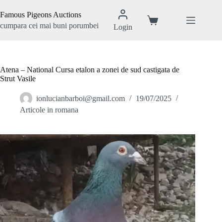
Sari
la
Famous Pigeons Auctions
conținut
Coș
cumpara cei mai buni porumbei
Login
de
cumpărături
Atena – National Cursa etalon a zonei de sud castigata de
Strut Vasile
ionlucianbarboi@gmail.com
19/07/2025
Articole in romana