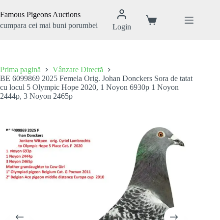
Sari
la
Famous Pigeons Auctions
conținut
Coș
cumpara cei mai buni porumbei
Login
de
cumpărături
Prima pagină
Vânzare Directă
BE 6099869 2025 Femela Orig. Johan Donckers Sora de tatat
cu locul 5 Olympic Hope 2020, 1 Noyon 6930p 1 Noyon
2444p, 3 Noyon 2465p