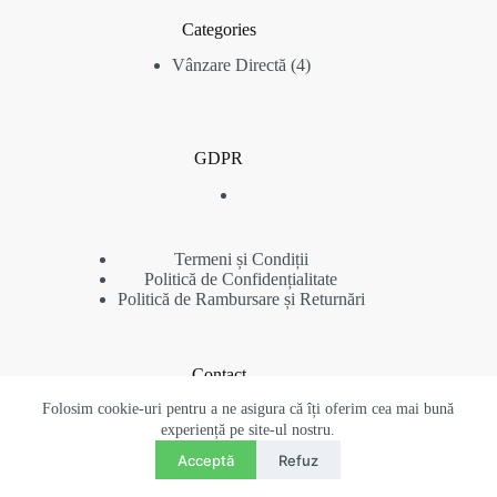
Categories
4
Vânzare Directă
4
produse
GDPR
Termeni și Condiții
Politică de Confidențialitate
Politică de Rambursare și Returnări
Contact
Folosim cookie-uri pentru a ne asigura că îți oferim cea mai bună
Telefon: (+40) 734 480 384
contact@pigeonsromania.com
experiență pe site-ul nostru.
Contact
Copyright © 2022 - 2026 Pigeons Auctions - Toate drepturile
Acceptă
Refuz
RO
EN
rezervate - Acest site web este proprietatea
O
Site web realizat de
www.radubeluwebdesign.ro