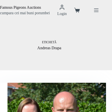
Sari
la
Famous Pigeons Auctions
conținut
Coș
cumpara cei mai buni porumbei
Login
de
cumpărături
ETICHETĂ
Andreas Drapa