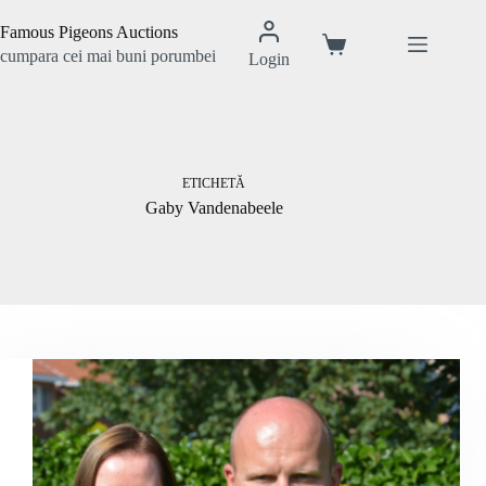
Sari
la
Famous Pigeons Auctions
conținut
Coș
cumpara cei mai buni porumbei
Login
de
cumpărături
ETICHETĂ
Gaby Vandenabeele