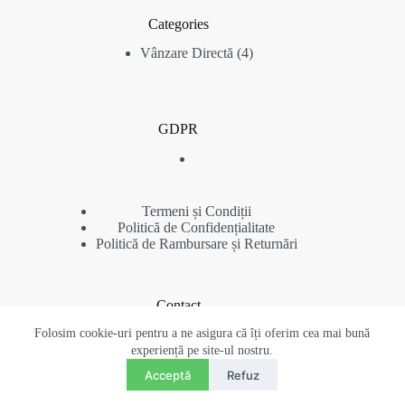
Categories
4
Vânzare Directă
4
produse
GDPR
Termeni și Condiții
Politică de Confidențialitate
Politică de Rambursare și Returnări
Contact
Folosim cookie-uri pentru a ne asigura că îți oferim cea mai bună
Telefon: (+40) 734 480 384
contact@pigeonsromania.com
experiență pe site-ul nostru.
Contact
Copyright © 2022 - 2026 Pigeons Auctions - Toate drepturile
Acceptă
Refuz
RO
EN
rezervate - Acest site web este proprietatea
O
Site web realizat de
www.radubeluwebdesign.ro