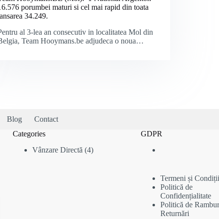
16.576 porumbei maturi si cel mai rapid din toata
lansarea 34.249.
Pentru al 3-lea an consecutiv in localitatea Mol din
Belgia, Team Hooymans.be adjudeca o noua…
Blog
Contact
Categories
GDPR
4
Vânzare Directă
4
produse
Termeni și Condiți
Politică de
Confidențialitate
Politică de Rambur
Returnări