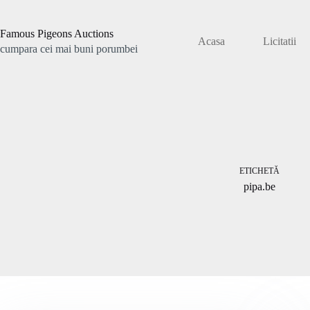
Sari
la
conținut
Famous Pigeons Auctions
Acasa
Licitatii
cumpara cei mai buni porumbei
ETICHETĂ
pipa.be