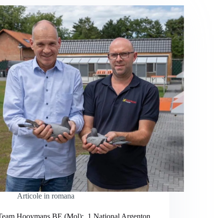
Articole in romana
Team Hooymans.BE (Mol): 1 National Argenton