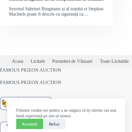
Sezonul Sabrinei Brugmans și al soțului ei Stephan
Machiels poate fi descris cu siguranță ca…
Acasa
Licitatii
Porumbei de Vânzare
Toate Licitatiile
FAMOUS PIGEON AUCTION
FAMOUS PIGEON AUCTION
Folosim cookie-uri pentru a ne asigura că îți oferim cea mai
bună experiență pe site-ul nostru.
Acceptă
Refuz