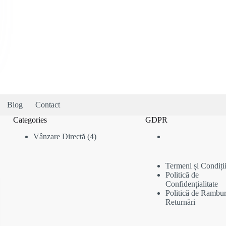
Blog
Contact
Categories
GDPR
4
Vânzare Directă
4
produse
Termeni și Condiți
Politică de
Confidențialitate
Politică de Rambur
Returnări