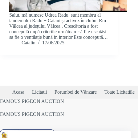
Salut, mă numesc Udrea Radu, sunt membru al
tandemului Radu + Catani și activez în clubul Rm
Vâlcea al județului Vâlcea . Crescătoria a fost
concepută după criteriile următoare:să fi e uscatăsi
sa fie o ventilație bună in interior.Este concepută…
Catalin
17/06/2025
Acasa
Licitatii
Porumbei de Vânzare
Toate Licitatiile
FAMOUS PIGEON AUCTION
FAMOUS PIGEON AUCTION