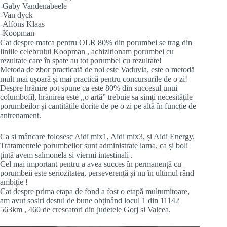
-Gaby Vandenabeele
-Van dyck
-Alfons Klaas
-Koopman
Cat despre matca pentru OLR 80% din porumbei se trag din
liniile celebrului Koopman , achiziționam porumbei cu
rezultate care în spate au tot porumbei cu rezultate!
Metoda de zbor practicată de noi este Vaduvia, este o metodă
mult mai ușoară și mai practică pentru concursurile de o zi!
Despre hrănire pot spune ca este 80% din succesul unui
columbofil, hrănirea este ,,o artă” trebuie sa simți necesitățile
porumbeilor și cantitățile dorite de pe o zi pe altă în funcție de
antrenament.
Ca și mâncare folosesc Aidi mix1, Aidi mix3, și Aidi Energy.
Tratamentele porumbeilor sunt administrate iarna, ca și boli
țintă avem salmonela si viermi intestinali .
Cel mai important pentru a avea succes în permanență cu
porumbeii este seriozitatea, perseverență și nu în ultimul rând
ambiție !
Cat despre prima etapa de fond a fost o etapă mulțumitoare,
am avut sosiri destul de bune obținând locul 1 din 11142
563km , 460 de crescatori din judetele Gorj si Valcea.