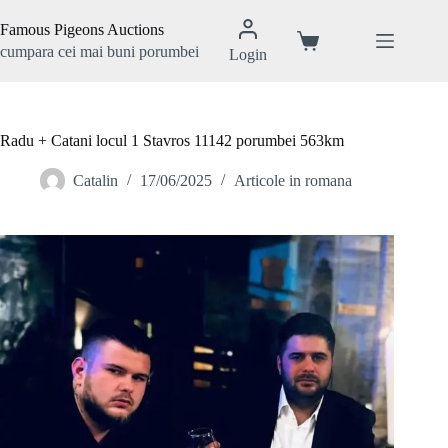
Sari
la
Famous Pigeons Auctions
conținut
Coș
cumpara cei mai buni porumbei
Login
de
cumpărături
Radu + Catani locul 1 Stavros 11142 porumbei 563km
Catalin
17/06/2025
Articole in romana