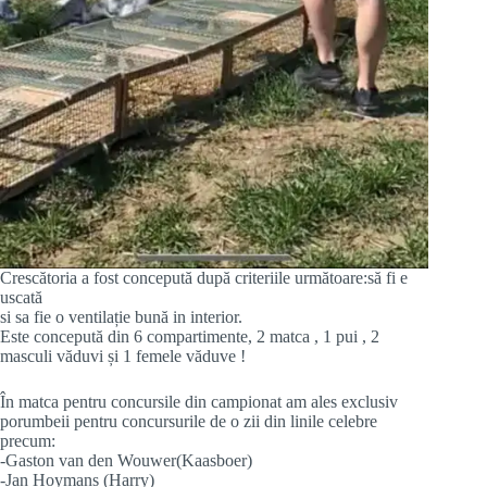
Crescătoria a fost concepută după criteriile următoare:să fi e
uscată
si sa fie o ventilație bună in interior.
Este concepută din 6 compartimente, 2 matca , 1 pui , 2
masculi văduvi și 1 femele văduve !
În matca pentru concursile din campionat am ales exclusiv
porumbeii pentru concursurile de o zii din linile celebre
precum:
-Gaston van den Wouwer(Kaasboer)
-Jan Hoymans (Harry)