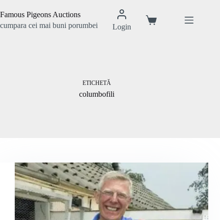
Sari
la
Famous Pigeons Auctions
conținut
Coș
cumpara cei mai buni porumbei
Login
de
cumpărături
ETICHETĂ
columbofili