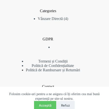
Categories
4
Vânzare Directă
4
produse
GDPR
Termeni și Condiții
Politică de Confidențialitate
Politică de Rambursare și Returnări
Contact
Folosim cookie-uri pentru a ne asigura că îți oferim cea mai bună
Telefon: (+40) 734 480 384
contact@pigeonsromania.com
experiență pe site-ul nostru.
Contact
Copyright © 2022 - 2026 Pigeons Auctions - Toate drepturile
Acceptă
Refuz
RO
EN
rezervate - Acest site web este proprietatea